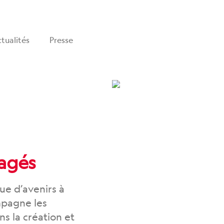
tualités
Presse
agés
que d’avenirs à
mpagne les
s la création et